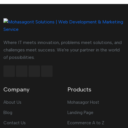
Where IT meets innovation, problems meet solutions, and
challenges meet success. We're your partner in the world
of possibilities.
Company
Products
About Us
Mohasagor Host
Blog
Landing Page
Contact Us
Ecommerce A to Z